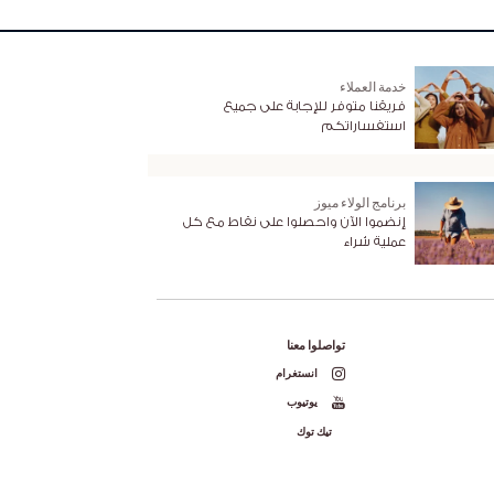
خدمة العملاء
فريقنا متوفر للإجابة على جميع
استفساراتكم
برنامج الولاء ميوز
إنضموا الآن واحصلوا على نقاط مع كل
عملية شراء
تواصلوا معنا
انستغرام
يوتيوب
تيك توك