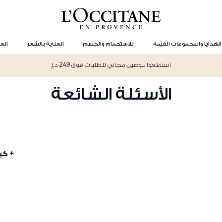
الهدايا والمجموعات القيّمة
للاستحمام والجسم
العناية بالشعر
العن
استمتعوا بتوصيل مجاني للطلبات فوق 249 د.إ
الأسئلة الشائعة
+ كي
بمجرد معالجة الطلب ، سيتم إرسال بريد إلكتروني للتأكيد إليك. بدلاً
عبر الإنترنت عن طريق تسجيل الدخول إلى حسابي ثم النقر فوق ""طلبا
تواصلي مع
فريق خدمة العملاء
من لوكسيتان الذي سيتحقق من تفاصي