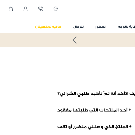
اية بالوجه
العطور
للرجال
كافيه لوكسيتان
ف اتأكد أنه تمّ تأكيد طلبي الشرائي؟
 من ذلك ، يمكنك التحقق من حالة طلبك
+ أحد المنتجات التي طلبتها مفقود
تي""
ل طلبك لحل المشكلة
+ المنتج الذي وصلني متضرر أو تالف