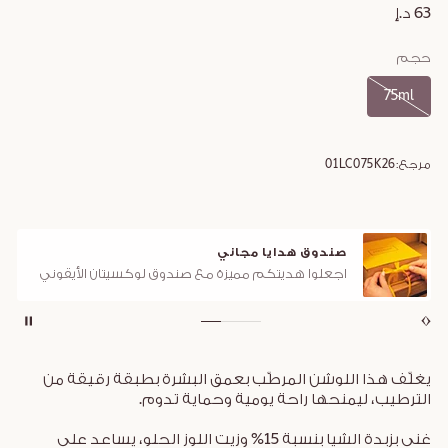
63 د.إ
حجم
75ml
مرجع:
01LC075K26
صندوق هدايا مجاني
اجعلوا هديتكم مميزة مع صندوق لوكسيتان الأيقوني
يغلّف هذا اللوشن المرطّب بعمق البشرة بطبقة رقيقة من
الترطيب، ليمنحها راحة يومية وحماية تدوم.
غني بزبدة الشيا بنسبة 15% وزيت اللوز الحلو، يساعد على