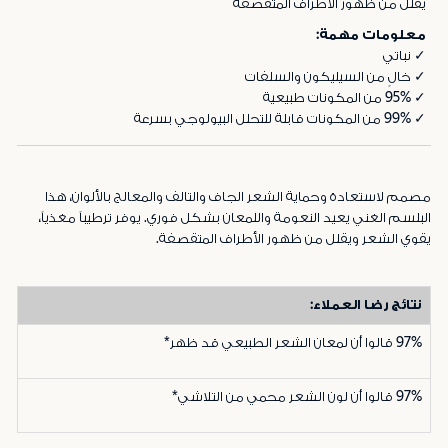
يقلل من ظهور الأطراف المتقصفة
معلومات مهمة:
✓ نباتي
✓ خالٍ من السيليكون والسلفات
✓ 95% من المكونات طبيعية
✓ 99% من المكونات قابلة للتحلل البيولوجي بسرعة
مصمم لاستعادة وحماية الشعر الجاف والتالف والمعالج بالألوان، هذا
البلسم الغني يعيد النعومة واللمعان بشكل فوري. يوفر ترطيباً مغذياً،
يقوي الشعر ويقلل من ظهور الأطراف المتقصفة.
نتائج رضا العملاء:
97%
قالوا أن لمعان الشعر الطبيعي قد ظهر*
97%
قالوا أن لون الشعر محمي من التلاشي*