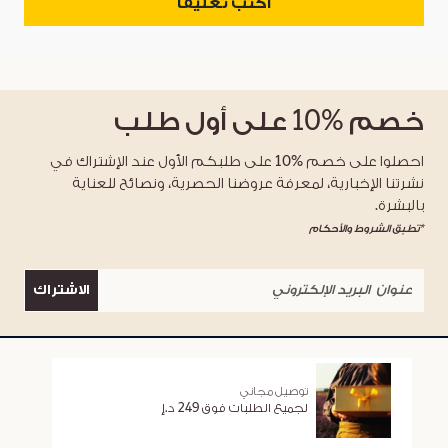
اكتب تعليقاً
خصم
%10
على أول طلب
احصلوا على خصم %10 على طلبكم الأول عند الإشتراك في
نشرتنا الإخبارية، لمعرفة عروضنا الحصرية، ونصائح للعناية
بالبشرة.
*تطبق الشروط والأحكام
الاشتراك
توصيل مجاني
لجميع الطلبات فوق 249 د.إ