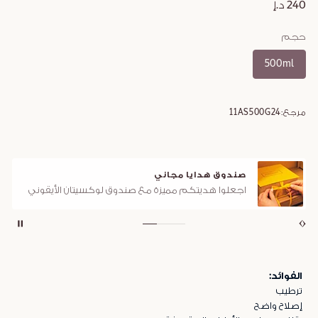
240 د.إ
حجم
500ml
مرجع:
11AS500G24
صندوق هدايا مجاني
اجعلوا هديتكم مميزة مع صندوق لوكسيتان الأيقوني
الفوائد:
ترطيب
إصلاح واضح