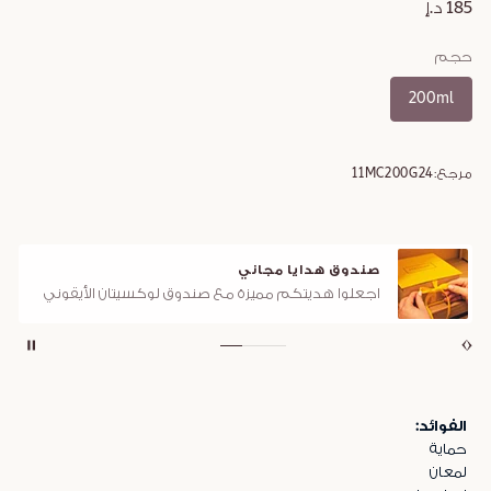
185 د.إ
حجم
200ml
مرجع:
11MC200G24
صندوق هدايا مجاني
اجعلوا هديتكم مميزة مع صندوق لوكسيتان الأيقوني
الفوائد:
حماية
لمعان