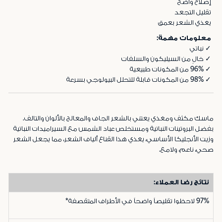
إصلاح واضح
تقليل التجعد
يغذي الشعر بعمق
معلومات مهمة:
✓ نباتي
✓ خالٍ من السيليكون والسلفات
✓ 96% من المكونات طبيعية
✓ 98% من المكونات قابلة للتحلل البيولوجي بسرعة
ماسك مكثف ومغذي يعتني بالشعر الجاف والمعالج بالألوان والتالف.
بفضل البروتينات النباتية ومستخلص عباد الشمس مع السيراميدات النباتية
وزيت الأنجليكا الأساسي، يغذي هذا القناع ألياف الشعر، مما يجعل الشعر
صحي، ناعم، ولامع.
نتائج رضا العملاء:
97%
لاحظوا تقليصاً واضحاً في الأطراف المتقصفة*