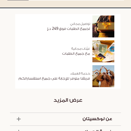
توصيل مجاني
لجميع الطلبات فوق 249 د.إ
عيّنات مجانية
مع جميع الطلبات
خدمة العملاء
فريقنا متوفر للإجابة على جميع استفساراتكم
عرض المزيد
عن لوكسيتان
الذكرى السنوية الخمسون