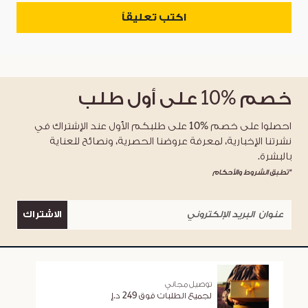
اكتب تعليقاً
خصم
%10
على أول طلب
احصلوا على خصم %10 على طلبكم الأول عند الإشتراك في
نشرتنا الإخبارية، لمعرفة عروضنا الحصرية، ونصائح للعناية
بالبشرة.
*تطبق الشروط والأحكام
الاشتراك
توصيل مجاني
لجميع الطلبات فوق 249 د.إ