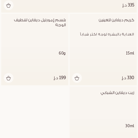
335 د.إ
كريم ديفاين للعينين
بلسم إمورتيل ديفاين لتنظيف 
الوجه
العناية بالبشرة لوجه اكثر شباباُ
60g
15ml
330 د.إ
199 د.إ
زيت ديفاين الشبابي
30ml