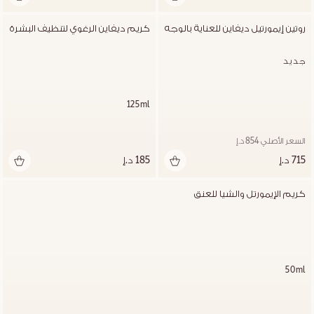
روتين إيمورتيل ديفاين للعناية بالوجه
كريم ديفاين الرغوي لتنظيف البشرة
جديد
125ml
السعر الأصلي 854 د.إ
715 د.إ
185 د.إ
كريم الإيمورتل والشيا للعنق
50ml