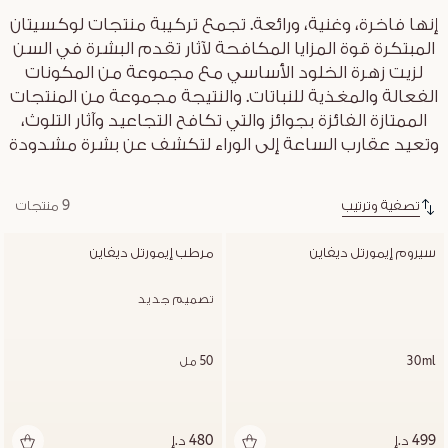
إنها فاخرة، وغنية، ورائعة. تجمع تركيبة منتجات لوكسيتان
المبتكرة قوة المزايا المكافحة لآثار تقدم البشرة في السن
لزيت زهرة الخلود الأساسي مع مجموعة من المكونات
الفعالة والمغذية للنباتات. والنتيجة مجموعة من المنتجات
الممتازة الفائزة بجوائز والتي تكافح التجاعيد وآثار التلوث،
وتعيد عقارب الساعة إلى الوراء لتكشف عن بشرة مشدودة
تصفية وترتيب
9 منتجات
سيروم إيمورتل ديفاين
مرطب إيمورتل ديفاين
تصميم جديد
30ml
50 مل
499 د.إ
480 د.إ