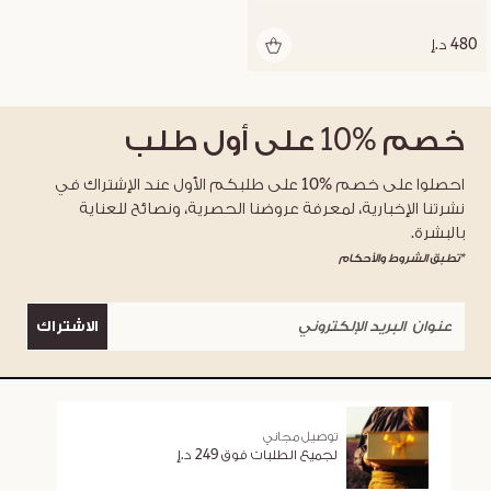
480 د.إ
خصم
%10
على أول طلب
احصلوا على خصم %10 على طلبكم الأول عند الإشتراك في
نشرتنا الإخبارية، لمعرفة عروضنا الحصرية، ونصائح للعناية
بالبشرة.
*تطبق الشروط والأحكام
الاشتراك
توصيل مجاني
لجميع الطلبات فوق 249 د.إ