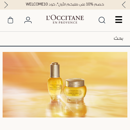
خصم %10 على طلبكم الأول*، كود WELCOME10
☰