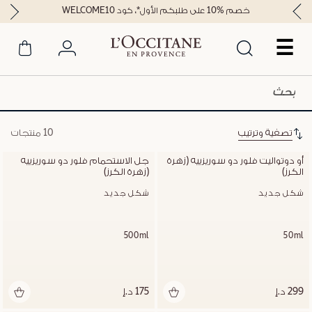
خصم %10 على طلبكم الأول*، كود WELCOME10
☰
تصفية وترتيب
10 منتجات
أو دوتواليت فلور دو سوريزييه (زهرة 
جل الاستحمام فلور دو سوريزييه 
الكرز)
(زهرة الكرز)
شكل جديد
شكل جديد
500ml
50ml
299 د.إ
175 د.إ