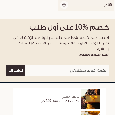
55 د.إ
خصم
%10
على أول طلب
احصلوا على خصم %10 على طلبكم الأول عند الإشتراك في
نشرتنا الإخبارية، لمعرفة عروضنا الحصرية، ونصائح للعناية
بالبشرة.
*تطبق الشروط والأحكام
الاشتراك
توصيل مجاني
لجميع الطلبات فوق 249 د.إ