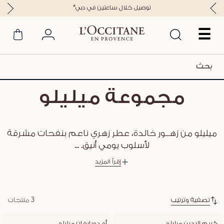
*توصيل خلال ساعتين في دبي
☰
مجموعة ميليلو
ميليلو من زهــور خالدة، عطر زهري ناعم بنفحات مشرقة
لأسلوب يومي أنيق.
...
إقرأ المزيد
تصفية وترتيب
3 منتجات
كريم اليدين ميليلو
أو دوبارفان ميليلو