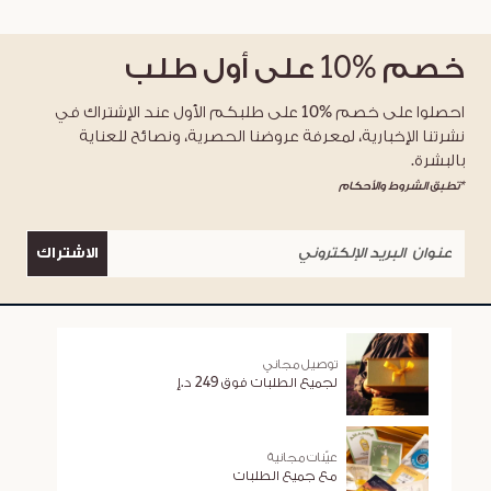
خصم
%10
على أول طلب
احصلوا على خصم %10 على طلبكم الأول عند الإشتراك في
نشرتنا الإخبارية، لمعرفة عروضنا الحصرية، ونصائح للعناية
بالبشرة.
*تطبق الشروط والأحكام
الاشتراك
توصيل مجاني
لجميع الطلبات فوق 249 د.إ
عيّنات مجانية
مع جميع الطلبات