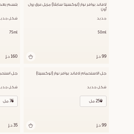
لافاند بوافر نوار (لوكسيتا سابقاً) مزيل عرق رول 
بلسم بعد ال
أون
جديد
شكل جديد
75ml
50ml
99 د.إ
160 د.إ
جل الاستحمام لافاند بوافر نوار (لوكسيتا)
جل استحمام
شكل جديد
شكل جديد
250 مل
75 مل
99 د.إ
35 د.إ