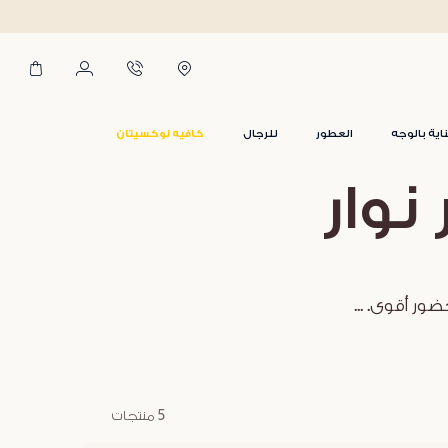
اية بالوجه
العطور
للرجال
كافيه لوكسيتان
نوار
حضور أقوى.
...
5 منتجات