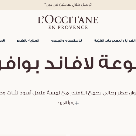
*توصيل خلال ساعتين في دبي
الهدايا والمجموعات القيّمة
للاستحمام والجسم
العناية بالشعر
العن
ة لافاند بوافر 
 نوار، عطر رجالي يجمع اللافندر مع لمسة فلفل أسود لثبات و
إقرأ المزيد