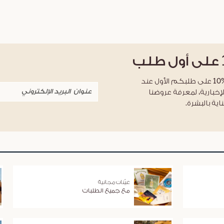
على أول طلب
احصلوا على خصم %10 على طلبكم الأول عند
لإخبارية، لمعرفة عروضنا
اية بالبشرة.
عيّنات مجانية
مع جميع الطلبات