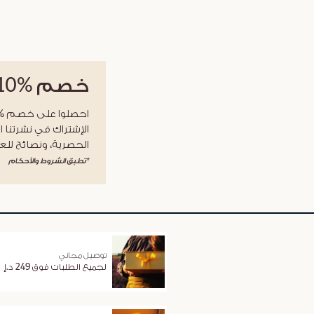
خصم
%10
الإشتراك في نشرتنا ا
الحصرية، ونصائح للعن
*تطبق الشروط والأحكام
توصيل مجاني
لجميع الطلبات فوق 249 د.إ