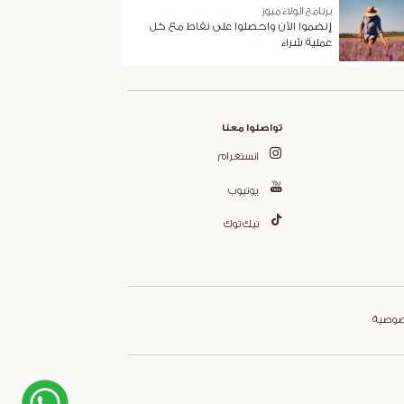
برنامج الولاء ميوز
إنضموا الآن واحصلوا على نقاط مع كل
عملية شراء
تواصلوا معنا
انستغرام
يوتيوب
تيك توك
صوصية