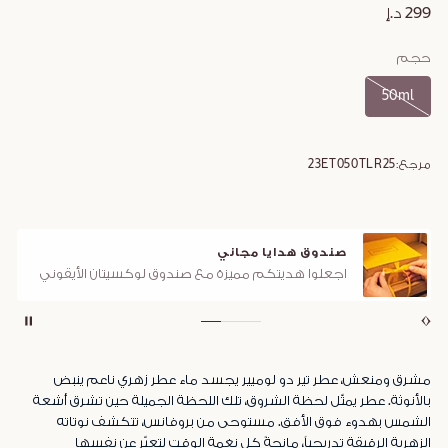
299 د.إ
حجم
50ml
مرجع:
23ET050TLR25
صندوق هدايا مجاني
اجعلوا هديتكم مميزة مع صندوق لوكسيتان الأيقوني
مشرق ومنعش، عطر تير دو لوميير يجسد ماء عطر زهري ناعم ينبض
بالأنوثة. عطر يمثّل لحظة الشروق، تلك اللحظة الجميلة حين تشرق أشعة
الشمس بهدوء فوق الأفق. مستوحى من بروفانس، تتكشف نوتاته
الزهرية الرقيقة تدريجياً، مانحةً كل نغمة الوقت لتعبّر عن نفسها