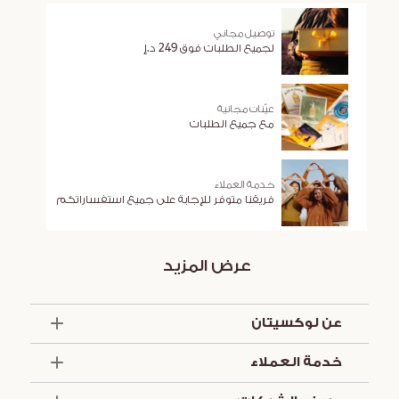
توصيل مجاني
لجميع الطلبات فوق 249 د.إ
عيّنات مجانية
مع جميع الطلبات
خدمة العملاء
فريقنا متوفر للإجابة على جميع استفساراتكم
عرض المزيد
عن لوكسيتان
الذكرى السنوية الخمسون
خدمة العملاء
أساسيات الصيف
تواصل معنا
العروض والخدمات