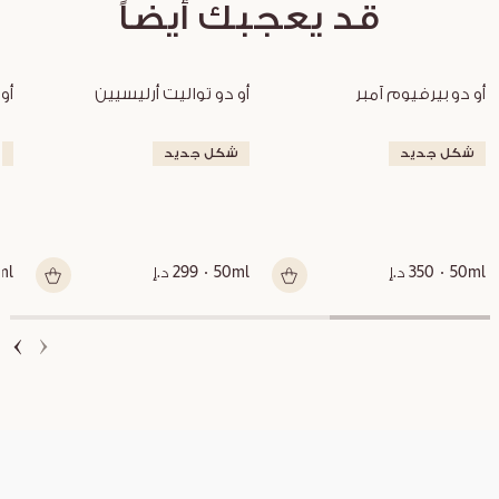
قد يعجبك أيضاً
أو دو بيرفيوم آمبر
أو دو تواليت أرليسيين
أو
شكل جديد
شكل جديد
ش
50ml
350 د.إ
50ml
299 د.إ
ml