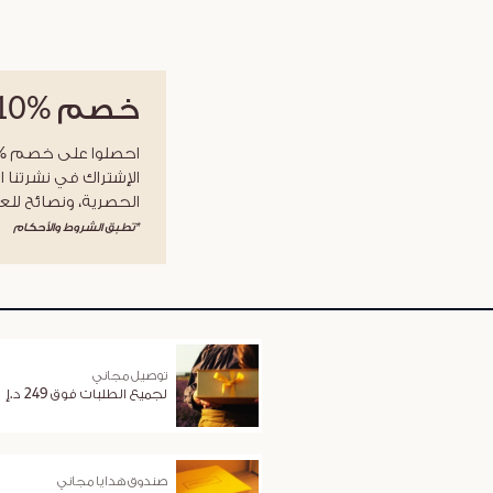
خصم
%10
الإشتراك في نشرتنا ا
الحصرية، ونصائح للعن
*تطبق الشروط والأحكام
توصيل مجاني
لجميع الطلبات فوق 249 د.إ
صندوق هدايا مجاني