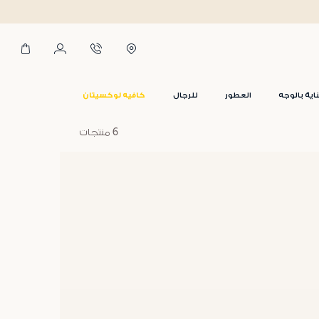
اية بالوجه
العطور
للرجال
كافيه لوكسيتان
6 منتجات