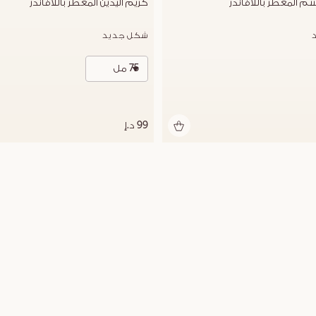
 المعطر باللافاندر
كريم اليدين المعطر باللافاندر
شكل جديد
75 مل
99 د.إ