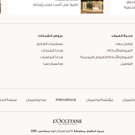
ندوق
اعثروا على أقرب متجر إليكم
شخصية
خدمة العملاء
عروض الشركات
تواصل معنا
مستلزمات الفنادق
الشروط والأحكام
هدايا الشركات
الشروط والأحكام للعروض الترويجية
هدايا المناسبات
التوصيل
لوكسيتان سبا
وكسيتان
مؤسّسة لوكسيتان
International
سبا لوكسيتان
سياسة الخ
لوكسيتان
جميع الحقوق محفوظة ©
أون بروفانس، 2025