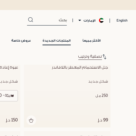
الإمارات
English
الأكثر مبيعاً
المنتجات الجديدة
عروض خاصة
تصفية وترتيب
جل الاستحمام المعطر باللافاندر
عبوة إعادة 
شكل جديد
شكل جديد
تعبئة - 500 مل
250 مل
99 د.إ
150 د.إ