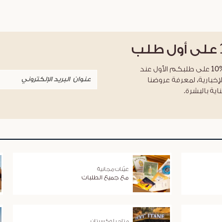
على أول طلب
احصلوا على خصم %10 على طلبكم الأول عند
لإخبارية، لمعرفة عروضنا
اية بالبشرة.
عيّنات مجانية
مع جميع الطلبات
متاجر لوكسيتان