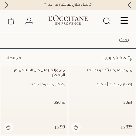
*توصيل خلال ساعتين في دبي
☰
تصفية وترتيب
4 منتجات
ميموزا فيرفين أو دو تواليت
ميموزا فيرفين جل الاستحمام 
المعطّر
إصدار محدود | جديد
إصدار محدود | جديد
250ml
50ml
335 د.إ
99 د.إ