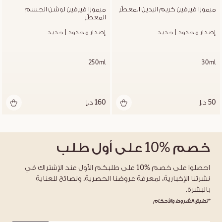
ميموزا فيرفين كريم اليدين المعطّر
ميموزا فيرفين لوشن الجسم 
المعطّر
إصدار محدود | جديد
إصدار محدود | جديد
250ml
30ml
50 د.إ
160 د.إ
خصم
%10
على أول طلب
احصلوا على خصم %10 على طلبكم الأول عند الإشتراك في
نشرتنا الإخبارية، لمعرفة عروضنا الحصرية، ونصائح للعناية
بالبشرة.
*تطبق الشروط والأحكام