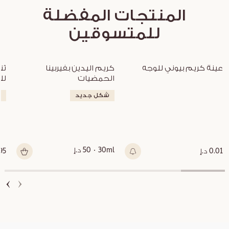
المنتجات المفضلة
للمتسوقين
غير متوفر
عينة كريم بيوني للوجه
كريم اليدين بفيربينا 
الحمضيات
لل
شكل جديد
ج
30ml
50 د.إ
0.01 د.إ
295 