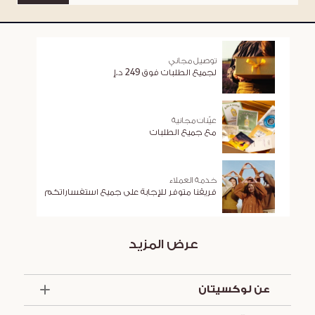
توصيل مجاني
لجميع الطلبات فوق 249 د.إ
عيّنات مجانية
مع جميع الطلبات
خدمة العملاء
فريقنا متوفر للإجابة على جميع استفساراتكم
عرض المزيد
عن لوكسيتان
الذكرى السنوية الخمسون