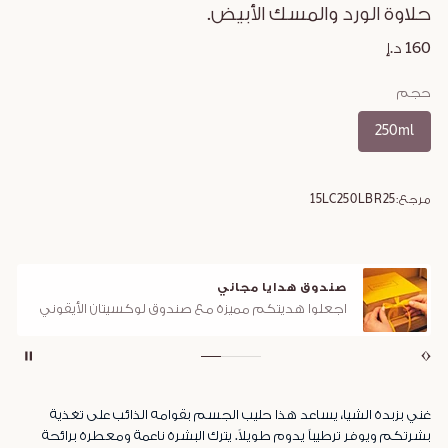
حلاوة الورد والمسك الأبيض.
160 د.إ
حجم
250ml
مرجع:
15LC250LBR25
صندوق هدايا مجاني
اجعلوا هديتكم مميزة مع صندوق لوكسيتان الأيقوني
غني بزبدة الشيا، يساعد هذا حليب الجسم بقوامه الذائب على تغذية
بشرتكم ويوفر ترطيباً يدوم طويلاً. يترك البشرة ناعمة ومعطرة برائحة