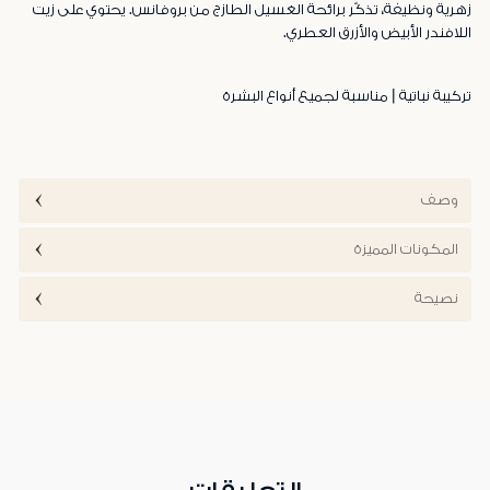
زهرية ونظيفة، تذكّر برائحة الغسيل الطازج من بروفانس. يحتوي على زيت
اللافندر الأبيض والأزرق العطري.
تركيبة نباتية | مناسبة لجميع أنواع البشرة
وصف
المكونات المميزة
نصيحة