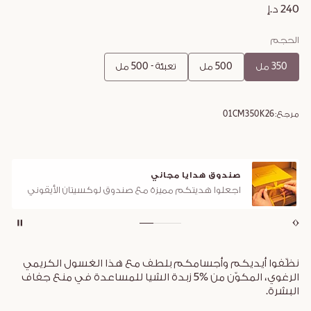
240 د.إ
الحجم
350 مل
500 مل
تعبئة - 500 مل
مرجع:
01CM350K26
صندوق هدايا مجاني
اجعلوا هديتكم مميزة مع صندوق لوكسيتان الأيقوني
نظّفوا أيديكم وأجسامكم بلطف مع هذا الغسول الكريمي
الرغوي، المكوّن من %5 زبدة الشيا للمساعدة في منع جفاف
البشرة.