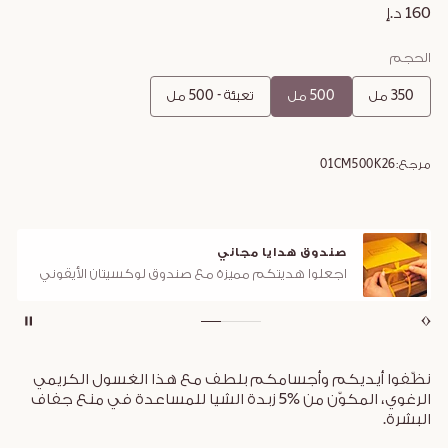
160 د.إ
الحجم
350 مل
500 مل
تعبئة - 500 مل
مرجع:
01CM500K26
صندوق هدايا مجاني
اجعلوا هديتكم مميزة مع صندوق لوكسيتان الأيقوني
نظّفوا أيديكم وأجسامكم بلطف مع هذا الغسول الكريمي
الرغوي، المكوّن من %5 زبدة الشيا للمساعدة في منع جفاف
البشرة.