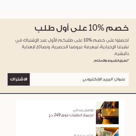
خصم
%10
على أول طلب
احصلوا على خصم %10 على طلبكم الأول عند الإشتراك في
نشرتنا الإخبارية، لمعرفة عروضنا الحصرية، ونصائح للعناية
بالبشرة.
*تطبق الشروط والأحكام
الاشتراك
توصيل مجاني
لجميع الطلبات فوق 249 د.إ
عيّنات مجانية