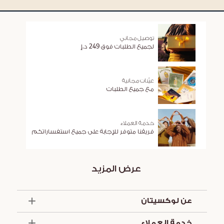
توصيل مجاني
لجميع الطلبات فوق 249 د.إ
عيّنات مجانية
مع جميع الطلبات
خدمة العملاء
فريقنا متوفر للإجابة على جميع استفساراتكم
عرض المزيد
عن لوكسيتان
الذكرى السنوية الخمسون
خدمة العملاء