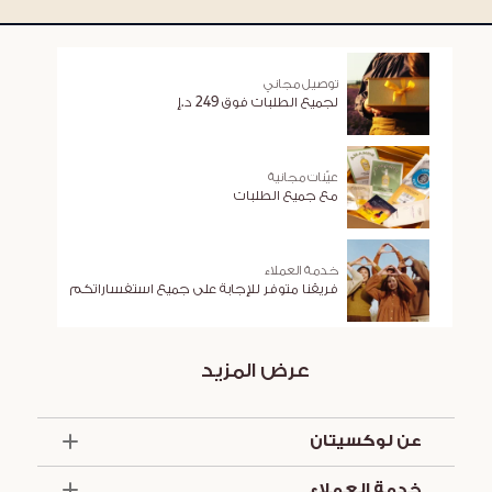
توصيل مجاني
لجميع الطلبات فوق 249 د.إ
عيّنات مجانية
مع جميع الطلبات
خدمة العملاء
فريقنا متوفر للإجابة على جميع استفساراتكم
عرض المزيد
عن لوكسيتان
الذكرى السنوية الخمسون
خدمة العملاء