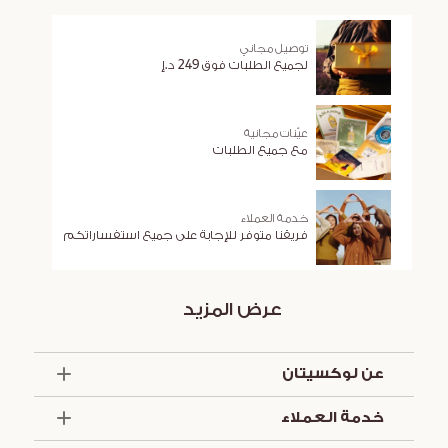
توصيل مجاني
لجميع الطلبات فوق 249 د.إ
عيّنات مجانية
مع جميع الطلبات
خدمة العملاء
فريقنا متوفر للإجابة على جميع استفساراتكم
عرض المزيد
عن لوكسيتان
الذكرى السنوية الخمسون
خدمة العملاء
أساسيات الصيف