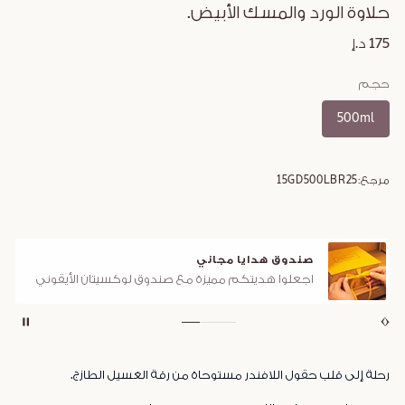
حلاوة الورد والمسك الأبيض.
175 د.إ
حجم
500ml
مرجع:
15GD500LBR25
صندوق هدايا مجاني
اجعلوا هديتكم مميزة مع صندوق لوكسيتان الأيقوني
رحلة إلى قلب حقول اللافندر مستوحاة من رقة الغسيل الطازج.