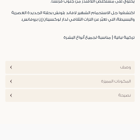
يحتوي على مستخلص اللافندر من جنوب فرنسا.
اكتشفوا جل الاستحمام الشهير لافاند بلونش بحلته الجديدة العصرية
والبسيطة، التي تعبّر عن التراث الثقافي لدار لوكسيتان إن بروفانس.
تركيبة نباتية | مناسبة لجميع أنواع البشرة
وصف
المكونات المميزة
نصيحة