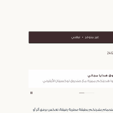
غير متوفر
نبهني
24
ق هدايا مجاني
توصي
ا هديتكم مميزة مع صندوق لوكسيتان الأيقوني
لجميع ا
تحمام بشرتكم بطبقة عطرية رقيقة، تعكس برفق أثر أو