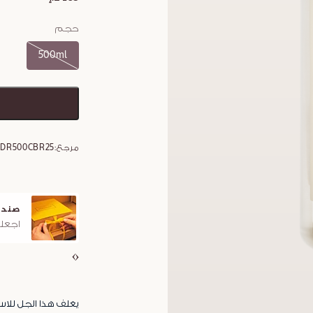
حجم
500ml
مرجع:
GDR500CBR25
صندو
اجعلو
يغلف هذا الجل للاس