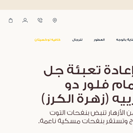
اية بالوجه
العطور
للرجال
كافيه لوكسيتان
عادة تعبئة جل
ام فلور دو
يه (زهرة الكرز)
 الأزهار تنبض بنفحات التوت
زج وتستقر بنفحات مسكية ناعمة.