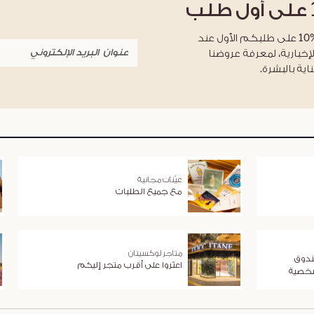
على أول طلب
احصلوا على خصم %10 على طلبكم الأول عند
لإخبارية، لمعرفة عروضنا
اية بالبشرة.
عيّنات مجانية
مع جميع الطلبات
متاجر لوكسيتان
ندوق
اعثروا على أقرب متجر إليكم
شخصية