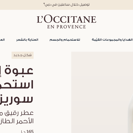
*توصيل خلال ساعتين في دبي
الهدايا والمجموعات القيّمة
للاستحمام والجسم
العناية بالشعر
العن
شكل جديد
عبوة إ
استحم
سوريزي
عطر رقيق من
الأحمر الطا
165 د.إ