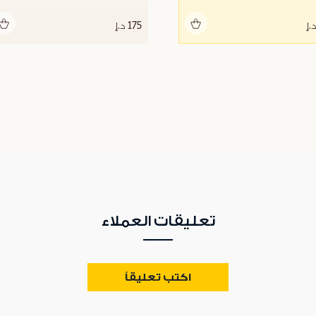
أضف للحقيبة
أضف للحقيبة
175 د.إ
تعليقات العملاء
اكتب تعليقاً