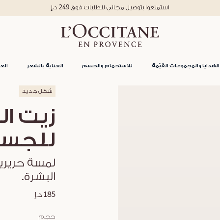
استمتعوا بتوصيل مجاني للطلبات فو
الهدايا والمجموعات القيّمة
للاستحمام والجسم
العناية بالشعر
العن
شكل جديد
زيت ال
للجس
لمسة حريري
البشرة.
185 د.إ
حجم