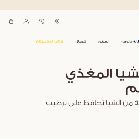
ق 249 د.إ
اية بالوجه
العطور
للرجال
كافيه لوكسيتان
شيا المغذي
م
ة من الشيا تحافظ على ترطيب