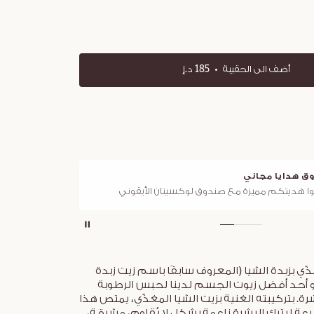
أضف الى الحقيبة
185 د.إ
وصيل مجاني
3 عيّنات 
جميع الطلبات فوق 249 د.إ
ي بزبدة الشيا (المعروف سابقًا باسم زيت زبدة
و أحد أفضل زيوت الجسم لدينا لحبس الرطوبة
ة. بتركيبته الغنية بزيت الشيا المغذّي، يمتص هذا
عة ليترك البشرة ناعمة بشكل لا يُقاوم، مشرقة،