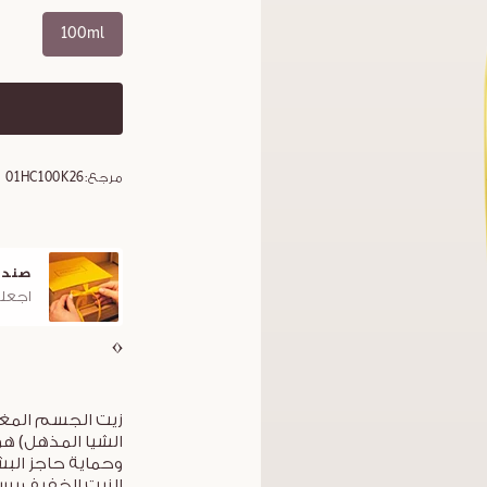
100ml
مرجع:
01HC100K26
ندوق هدايا مجاني
ت
جعلوا هديتكم مميزة مع صندوق لوكسيتان الأيقوني
ل
زيت الجسم المغذّ
الشيا المذهل) ه
وحماية حاجز البشر
الزيت الخفيف بسر