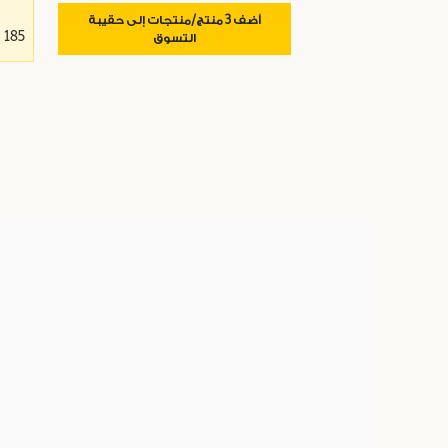
أضف 3 منتج/منتجات إلى حقيبة
185 د.إ
التسوق