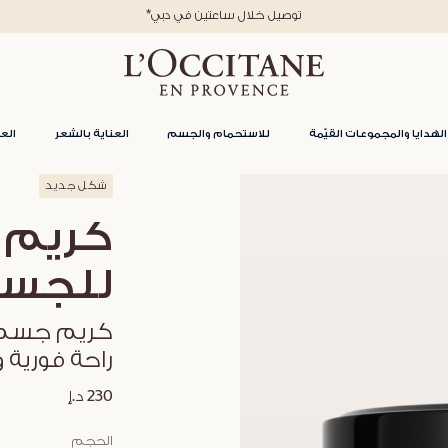
الهدايا والمجموعات القيّمة
للاستحمام والجسم
العناية بالشعر
العن
شكل جديد
كريم ا
للجس
راحة فورية 
230 د.إ
الحجم