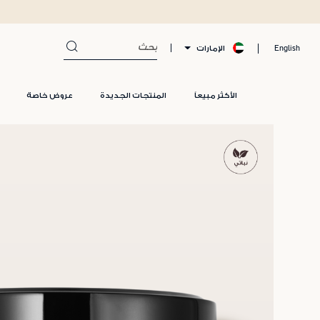
خصم %10 على طلبكم الأول*، كود WELCOME10
الإمارات
English
الأكثر مبيعاً
المنتجات الجديدة
عروض خاصة