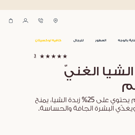
*توصيل خلال ساعتين في دبي
اية بالوجه
العطور
للرجال
كافيه لوكسيتان
3
لشيا الغنيّ
م
كريم جسم يحتوي على 25% زبدة الشيا، يمنح
ويغذّي البشرة الجافة والحساسة.