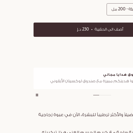
- 200 مل
أضف الى الحقيبة
230 د.إ
ق هدايا مجاني
توصي
ا هديتكم مميزة مع صندوق لوكسيتان الأيقوني
لجميع ا
ضيلاً والأكثر ترطيباً للبشرة، الآن في عبوة زجاجية
اية وراحة مع كريم الجسم الغني هذا. تركيبته