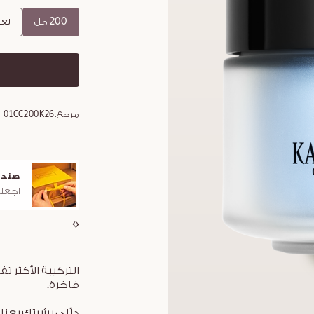
200 مل
تعبئة 
مرجع:
01CC200K26
صندو
اجعلو
التركيبة الأكثر تف
فاخرة.
دلّلي بشرتكِ بعن