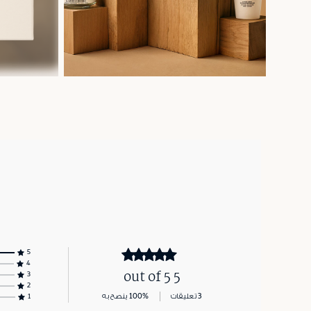
5
4
5 out of 5
3
2
3 تعليقات
100% ينصح به
1