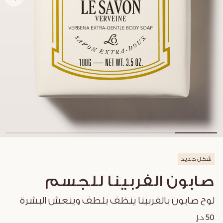
شكل جديد
صابون الفربينا للجسم
لوح صابون بالفربينا ينظف بلطف وينعش البشرة
50 د.إ