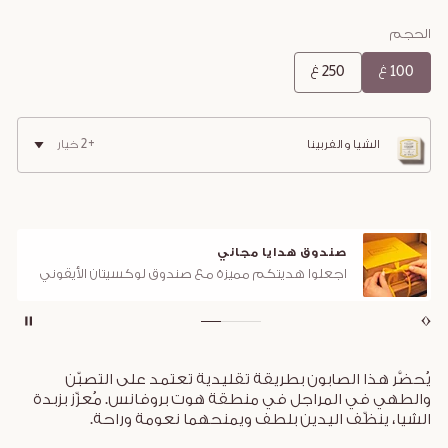
الحجم
100 غ
250 غ
الشيا والفربينا
+2 خيار
صندوق هدايا مجاني
اجعلوا هديتكم مميزة مع صندوق لوكسيتان الأيقوني
يُحضَّر هذا الصابون بطريقة تقليدية تعتمد على التصبّن
والطهي في المراجل في منطقة هوت بروفانس. مُعزّز بزبدة
الشيا، ينظّف اليدين بلطف ويمنحهما نعومة وراحة.