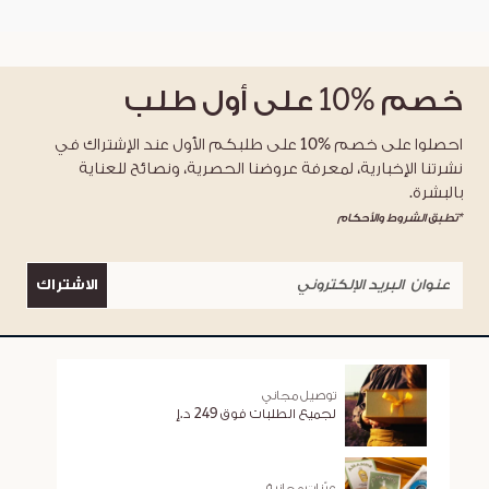
خصم
%10
على أول طلب
احصلوا على خصم %10 على طلبكم الأول عند الإشتراك في
نشرتنا الإخبارية، لمعرفة عروضنا الحصرية، ونصائح للعناية
بالبشرة.
*تطبق الشروط والأحكام
الاشتراك
توصيل مجاني
لجميع الطلبات فوق 249 د.إ
عيّنات مجانية