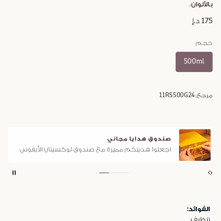
بالألوان.
175 د.إ
حجم
500ml
مرجع:
11RS500G24
صندوق هدايا مجاني
اجعلوا هديتكم مميزة مع صندوق لوكسيتان الأيقوني
الفوائد:
تنظيف