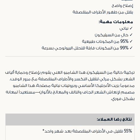
إصلاح واضح
يقلل من ظهور الأطراف المتقصفة
معلومات مهمة:
✓ نباتي
✓ خالٍ من السيليكون
✓ 95% من المكونات طبيعية
✓ 99% من المكونات قابلة للتحلل البيولوجي بسرعة
تركيبة خالية من السيليكون، هذا الشامبو الغني يقوم بإصلاح وحماية ألياف
الشعر بشكل مرئي لتقليل التكسر والأطراف المتقصفة مع مرور الوقت.
مدعوماً بزيت الأنجليكا الأساسي وبروتينات نباتية مصلحة، هذا الشامبو
مصمم لإنعاش الشعر الجاف والتالف والمعالج بالألوان—مستعيداً لمعانه
بشكل فوري.
نتائج رضا العملاء:
55%
تقليل في الأطراف المتقصفة بعد شهر واحد*