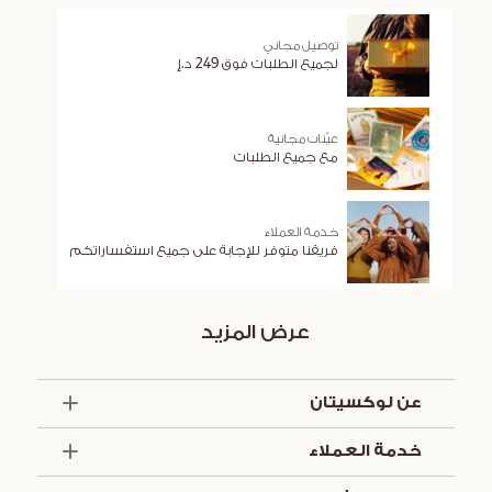
توصيل مجاني
لجميع الطلبات فوق 249 د.إ
عيّنات مجانية
مع جميع الطلبات
خدمة العملاء
فريقنا متوفر للإجابة على جميع استفساراتكم
عرض المزيد
عن لوكسيتان
الذكرى السنوية الخمسون
خدمة العملاء
أساسيات الصيف
تواصل معنا
العروض والخدمات