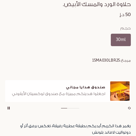
حلاوة الورد والمسك الأبيض.
50 د.إ
حجم
30ml
مرجع:
15MA030LBR25
صندوق هدايا مجاني
اجعلوا هديتكم مميزة مع صندوق لوكسيتان الأيقوني
يغمر هذا الكريم أيديكم بطبقة عطرية رقيقة، تعكس برفق أثر أو
دوتواليت لافاند بلونش