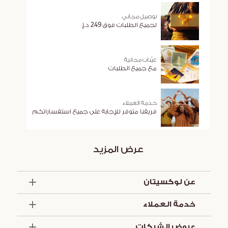
توصيل مجاني
لجميع الطلبات فوق 249 د.إ
عيّنات مجانية
مع جميع الطلبات
خدمة العملاء
فريقنا متوفر للإجابة على جميع استفساراتكم
عرض المزيد
عن لوكسيتان
الذكرى السنوية الخمسون
خدمة العملاء
أساسيات الصيف
تواصل معنا
العروض والخدمات
عروض الشركات