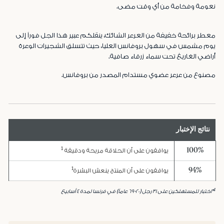
نعومة وفخامة من أي وقت مضى.
معطر برائحة خفيفة من العرعر الشائك، ينقلكم عبير هذا الجل فوراً إلى
يوم مشمس في سهول بروفانس العليا، حيث تتسلق الشجيرات الوعرة
أراضي الغاريغ تحت سماء زرقاء صافية.
مصنوع من عرعر عضوي مستدام المصدر من بروفانس.
نتائج الإختبار
1
100%
يوافقون على أن الحلاقة مريحة ودقيقة
1
94%
يوافقون على أن المنتج ينعش البشرة
1
*اختبار للمستهلكين على ٣١ رجل (٢٠-٦٩ عاماً) في فرنسا لمدة ٤ أسابيع