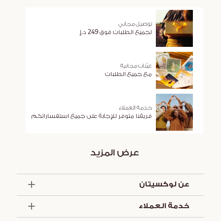
توصيل مجاني
لجميع الطلبات فوق 249 د.إ
عيّنات مجانية
مع جميع الطلبات
خدمة العملاء
فريقنا متوفر للإجابة على جميع استفساراتكم
عرض المزيد
عن لوكسيتان
الذكرى السنوية الخمسون
خدمة العملاء
أساسيات الصيف