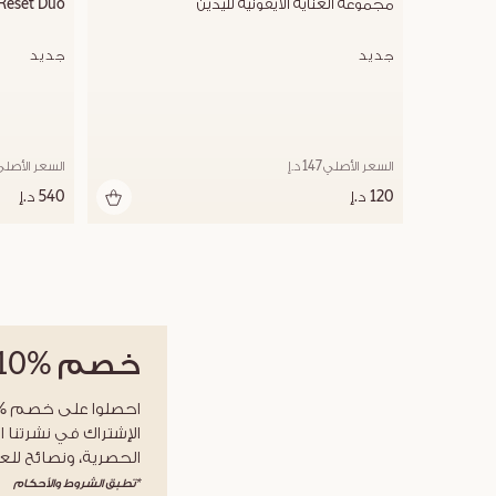
مجموعة العناية الأيقونية لليدين
Reset Duo
جديد
جديد
السعر الأصلي 147 د.إ
السعر الأصلي 625 د
120 د.إ
540 د.إ
خصم
%10
الإشتراك في نشرتنا ا
الحصرية، ونصائح للعن
*تطبق الشروط والأحكام