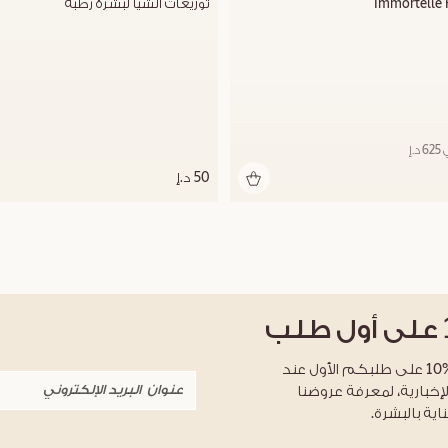
Immortelle 
توزيعات الشيا لبشرة رطبة
.إ
50 د.إ
على أول طلب
احصلوا على خصم %10 على طلبكم الأول عند
لإخبارية، لمعرفة عروضنا
اية بالبشرة.