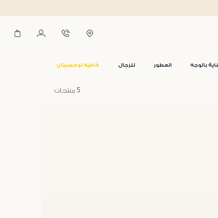
اية بالوجه
العطور
للرجال
كافيه لوكسيتان
5 منتجات