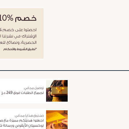
خصم
%10
الإشتراك في نشرتنا ا
الحصرية، ونصائح للعن
*تطبق الشروط والأحكام
توصيل مجاني
لجميع الطلبات فوق 249 د.إ
صندوق هدايا مجاني
اجعلوا هديتكم مميزة مع ص
لوكسيتان الأيقوني ورسالة 