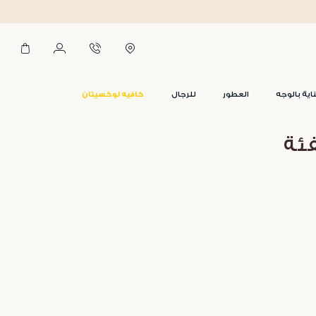
اية بالوجه
العطور
للرجال
كافيه لوكسيتان
فئة