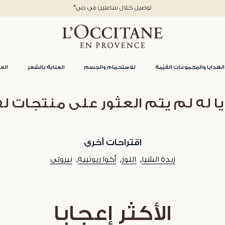
*توصيل خلال ساعتين في دبي
الهدايا والمجموعات القيّمة
للاستحمام والجسم
العناية بالشعر
العن
ا له لم يتم العثور على منتجات ل
اقتراحات أخرى
زبدة الشيا
اللوز
أكوا ريوتييه
نيرولي
الأكثر إعجابا