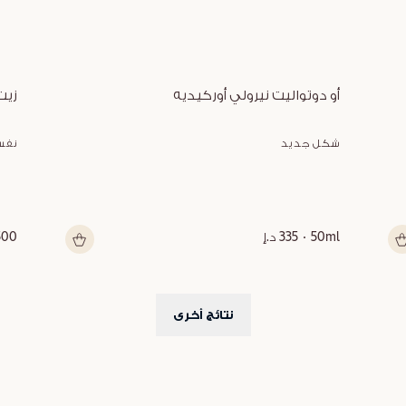
أو دوتواليت نيرولي أوركيديه
زيت
شكل جديد
نفس
50ml
335 د.إ
500 م
نتائج أخرى