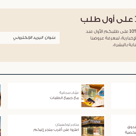
على أول طلب
احصلوا على خصم %10 على طلبكم الأول عند
لإخبارية، لمعرفة عروضنا
اية بالبشرة.
عيّنات مجانية
مع جميع الطلبات
متاجر لوكسيتان
ندوق
اعثروا على أقرب متجر إليكم
شخصية