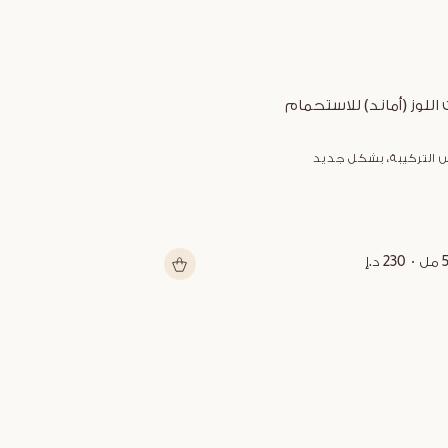
 اللوز (أماند) للاستحمام
زبدة الشيا متعد
 التركيبة، بشكل جديد
شكل جديد
ل
230 د.إ
150 مل
199 د.إ