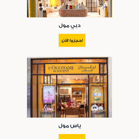
دبي مول
احجزوا الآن
ياس مول