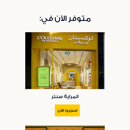
متوفر الآن في:
المراية سنتر
احجزوا الآن