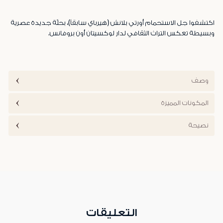
اكتشفوا جل الاستحمام أورتي بلانش (هيرباي سابقاً)، بحلّة جديدة عصرية
وبسيطة تعكس التراث الثقافي لدار لوكسيتان أون بروفانس.
وصف
المكونات المميزة
نصيحة
التعليقات