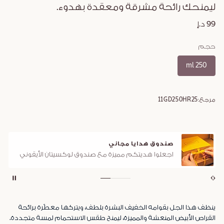
ليمنحك رائحة مشرقة ومعقدة بهدوء.
99 د.إ
حجم
250 ml
مرجع:
11GD250HR25
صندوق هدايا مجاني
اجعلوا هديتكم مميزة مع صندوق لوكسيتان الأيقوني
ينظف هذا الجل بقوامه الخفيف البشرة بلطف، ويتركها معطّرة برائحة
القراص الأبيض المنعشة والمميزة، ليمنح طقس الاستحمام لمسة متجددة.