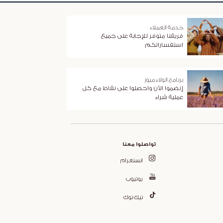
خدمة العملاء
فريقنا متوفر للإجابة على جميع
استفساراتكم
برنامج الولاء ميوز
إنضموا الآن واحصلوا على نقاط مع كل
عملية شراء
تواصلوا معنا
انستغرام
يوتيوب
تيك توك