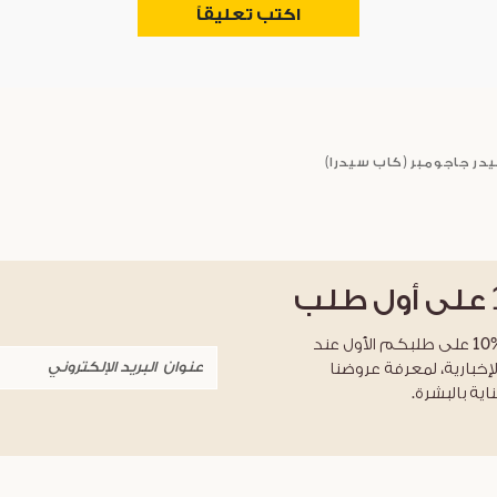
اكتب تعليقاً
يدر جاجومبر (كاب سيدرا)
على أول طلب
احصلوا على خصم %10 على طلبكم الأول عند
لإخبارية، لمعرفة عروضنا
اية بالبشرة.