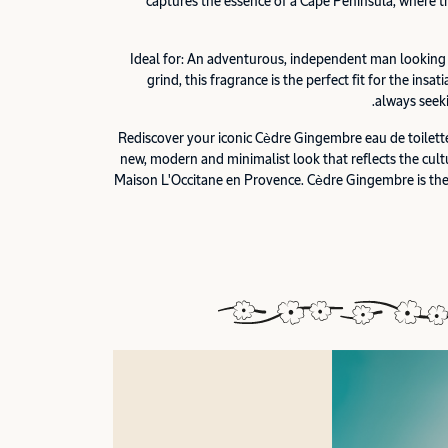
captures the essence of a Cape Peninsula, where 
Ideal for: An adventurous, independent man looking 
grind, this fragrance is the perfect fit for the insat
always seek
Rediscover your iconic Cèdre Gingembre eau de toilett
new, modern and minimalist look that reflects the cultu
Maison L'Occitane en Provence. Cèdre Gingembre is th