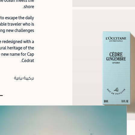
the ocean meets the
shore.
to escape the daily
iable traveler who is
ing new challenges.
e redesigned with a
ral heritage of the
e new name for Cap
Cédrat.
تركيبة نباتية