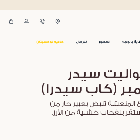
اية بالوجه
العطور
للرجال
كافيه لوكسيتان
واليت سيدر
ر (كاب سيدرا)
اع المنعشة تنبض بعبير حار من
ستقر بنفحات خشبية من الأرز.