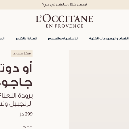
*توصيل خلال ساعتين في دبي
الهدايا والمجموعات القيّمة
للاستحمام والجسم
العناية بالشعر
العن
شكل جديد
أو دوت
جاجومب
برودة النعن
الزنجبيل وت
299 د.إ
حجم