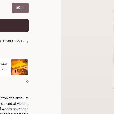
50ml
مرجع:
0ET050HCR25
صندوق هدايا مجاني
اجعلوا هديتكم مميزة مع صندوق لوكسيتان ا
rizon, the absolute
is blend of vibrant,
 of woody spices and