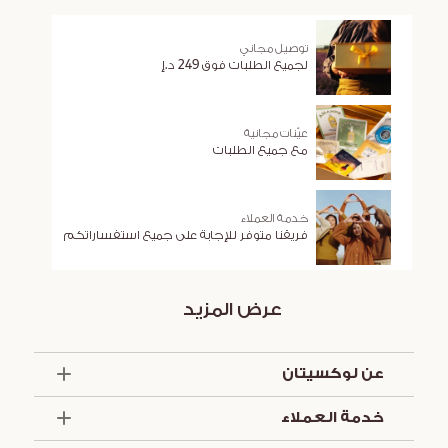
توصيل مجاني
لجميع الطلبات فوق 249 د.إ
عيّنات مجانية
مع جميع الطلبات
خدمة العملاء
فريقنا متوفر للإجابة على جميع استفساراتكم
عرض المزيد
عن لوكسيتان
الذكرى السنوية الخمسون
خدمة العملاء
أساسيات الصيف