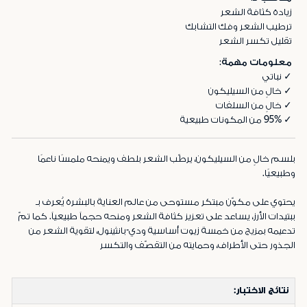
زيادة كثافة الشعر
ترطيب الشعر وفك التشابك
تقليل تكسر الشعر
معلومات مهمة:
✓ نباتي
✓ خالٍ من السيليكون
✓ خالٍ من السلفات
✓ 95% من المكونات طبيعية
بلسم خالٍ من السيليكون، يرطّب الشعر بلطف ويمنحه ملمسًا ناعمًا
وطبيعيًا.
يحتوي على مكوّن مبتكر مستوحى من عالم العناية بالبشرة يُعرف بـ
ببتيدات الأرز، يساعد على تعزيز كثافة الشعر ومنحه حجماً طبيعياً. كما تمّ
تدعيمه بمزيج من خمسة زيوت أساسية ودي-بانثينول، لتقوية الشعر من
الجذور حتى الأطراف، وحمايته من التقصّف والتكسر
نتائج الاختبار: