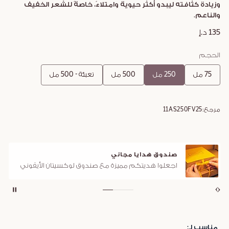
وزيادة كثافته ليبدو أكثر حيوية وامتلاءً، خاصةً للشعر الخفيف
والناعم.
135 د.إ
الحجم
75 مل
250 مل
500 مل
تعبئة - 500 مل
مرجع:
11AS250FV25
صندوق هدايا مجاني
اجعلوا هديتكم مميزة مع صندوق لوكسيتان الأيقوني
مناسب لـ: