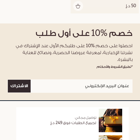
50 د.إ
خصم
%10
على أول طلب
احصلوا على خصم %10 على طلبكم الأول عند الإشتراك في
نشرتنا الإخبارية، لمعرفة عروضنا الحصرية، ونصائح للعناية
بالبشرة.
*تطبق الشروط والأحكام
الاشتراك
توصيل مجاني
لجميع الطلبات فوق 249 د.إ