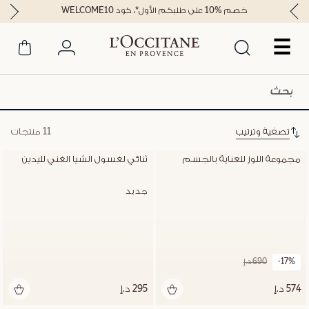
خصم %10 على طلبكم الأول*، كود WELCOME10
☰
تصفية وترتيب
11 منتجات
مجموعة اللوز للعناية بالجسم
ثنائي لغسول الشيا الغني لليدين
جديد
-17%
690 د.إ
574 د.إ
295 د.إ