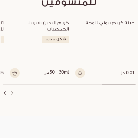
للمتسوقين
غير متوفر
عينة كريم بيوني للوجه
كريم اليدين بفيربينا 
الحمضيات
لل
شكل جديد
ج
30ml
50 د.إ
0.01 د.إ
295 