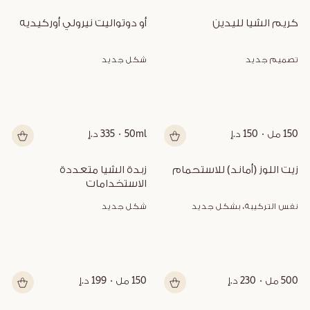
كريم الشيا لليدين
أو دوتواليت نيرولي أوركيديه
تصميم جديد
شكل جديد
150 مل
150 د.إ
50ml
335 د.إ
زيت اللوز (أماند) للاستحمام
زبدة الشيا متعددة 
الاستخدامات
نفس التركيبة، بشكل جديد
شكل جديد
500 مل
230 د.إ
150 مل
199 د.إ