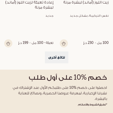
زيت اللوز (أماند) لبشرة مرنة
إعادة تعبئة لزيت اللوز (أماند) 
لبشرة مرنة
نفس التركيبة، بشكل جديد
جديد
100 مل
230 د.إ
تعبئة - 100 مل
199 د.إ
نتائج أخرى
خصم
%10
على أول طلب
احصلوا على خصم %10 على طلبكم الأول عند الإشتراك في
نشرتنا الإخبارية، لمعرفة عروضنا الحصرية، ونصائح للعناية
بالبشرة.
*تطبق الشروط والأحكام