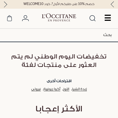
خصم %10 على طلبكم الأول*، كود WELCOME10
☰
تخفيضات اليوم الوطني لم يتم
العثور على منتجات لفئة
اقتراحات أخرى
زبدة الشيا
اللوز
أكوا ريوتييه
نيرولي
الأكثر إعجابا