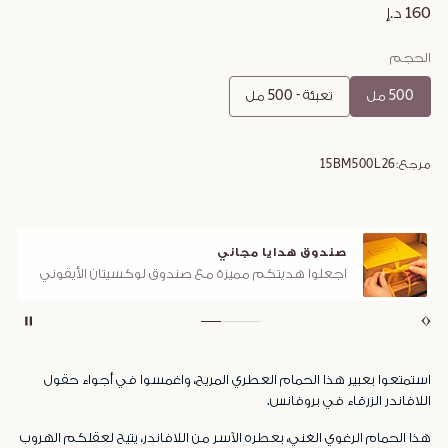
160 د.إ
الحجم
500 مل
تعبئة - 500 مل
مرجع:
15BM500L26
صندوق هدايا مجاني
اجعلوا هديتكم مميزة مع صندوق لوكسيتان الأيقوني
استمتعوا بعبير هذا الحمام العطري المريح، واغمسوا في أجواء حقول
اللافاندر الزرقاء في بروفانس.
هذا الحمام الرغوي الغني، بعطره الآسر من اللافاندر، يتيح لعقلكم الهروب