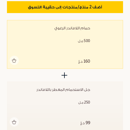
أضف 2 منتج/منتجات إلى حقيبة التسوق
حمام اللافاندر الرغوي
500 مل
أضف للحقيبة
160 د.إ
جل الاستحمام المعطر باللافاندر
250 مل
أضف للحقيبة
99 د.إ