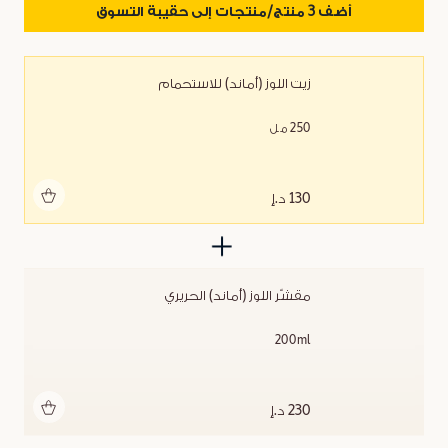
أضف 3 منتج/منتجات إلى حقيبة التسوق
زيت اللوز (أماند) للاستحمام
250 مل
أضف للحقيبة
130 د.إ
مقشّر اللوز (أماند) الحريري
200ml
أضف للحقيبة
230 د.إ