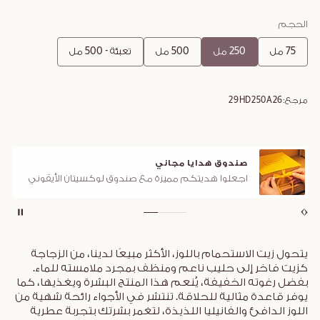
الحجم
75 مل
250 مل
500 مل
تعبئة - 500 مل
مرجع:
29HD250A26
صندوق هدايا مجاني
اجعلوا هديتكم مميزة مع صندوق لوكسيتان الأيقوني
يتحول زيت الاستحمام باللوز، الأكثر مبيعًا لدينا، من الزجاجة
كزيت فاخر إلى حليب ناعم ومنظف بمجرد ملامسته للماء.
بفضل رغوته الخفيفة، يُنعم هذا المنتج البشرة ويغذيها، كما
يوفر قاعدة مثالية للحلاقة. تنتشر في الأجواء رائحة شهية من
اللوز الدافئ والفانيليا اللذيذة، لتغمر بشرتك بتجربة عطرية