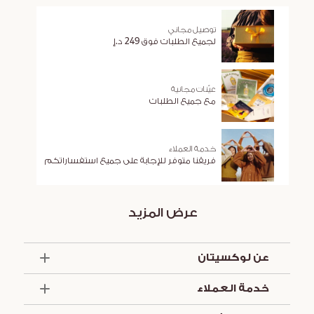
توصيل مجاني
لجميع الطلبات فوق 249 د.إ
عيّنات مجانية
مع جميع الطلبات
خدمة العملاء
فريقنا متوفر للإجابة على جميع استفساراتكم
عرض المزيد
عن لوكسيتان
الذكرى السنوية الخمسون
خدمة العملاء
أساسيات الصيف
تواصل معنا
العروض والخدمات