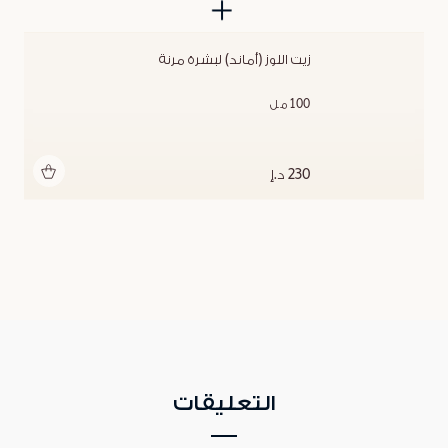
زيت اللوز (أماند) لبشرة مرنة
100 مل
أضف للحقيبة
230 د.إ
التعليقات