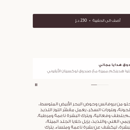
أضف الى الحقيبة
230 د.إ
ق هدايا مجاني
توصي
ا هديتكم مميزة مع صندوق لوكسيتان الأيقوني
لجميع ا
لحلو من بروفانس وحوض البحر الأبيض المتوسط،
ونة، وبلورات السكر، يعمل مقشّر اللوز اللذيذ
 بلطف وفعالية، ويترك البشرة ناعمة ومرطبة.
ي الغني واللذيذ، يزيل خلايا الجلد الميتة،
رة، ليكشف عن بشرة ناعمة وملساء. يترك