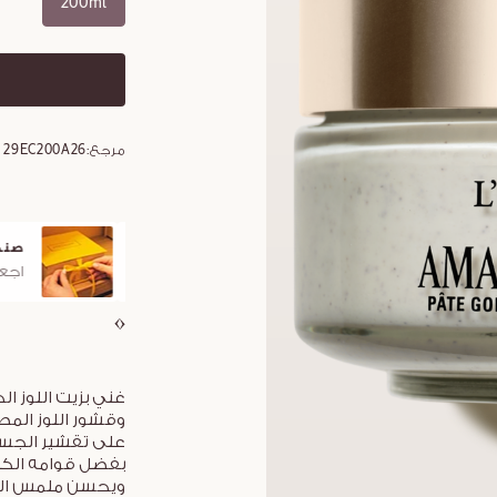
200ml
مرجع:
29EC200A26
صندو
اجعلو
غني بزيت اللوز ا
وقشور اللوز المطح
على تقشير الجسم
بفضل قوامه الكريم
ويحسن ملمس البش