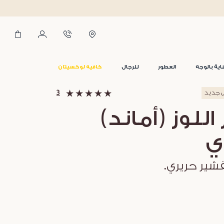
اية بالوجه
العطور
للرجال
كافيه لوكسيتان
ل جديد
3
اللوز (أماند)
ي
تقشير حريري.