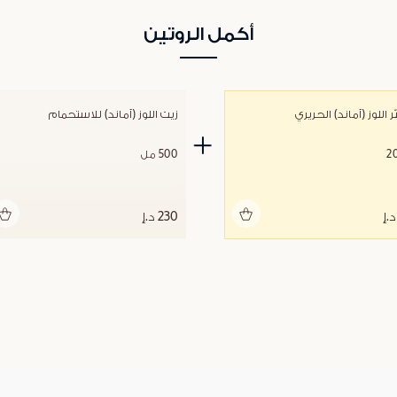
أكمل الروتين
 اللوز (أماند) الحريري
زيت اللوز (أماند) للاستحمام
2
500 مل
أضف للحقيبة
أضف للحقيبة
230 د.إ