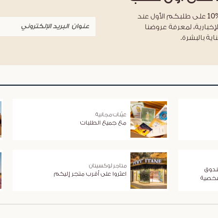
احصلوا على خصم %10 على طلبكم الأول عند
لإخبارية، لمعرفة عروضنا
اية بالبشرة.
عيّنات مجانية
مع جميع الطلبات
متاجر لوكسيتان
ندوق
اعثروا على أقرب متجر إليكم
شخصية