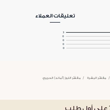
تعليقات العملاء
3
0
0
0
0
مقشّر البشرة
مقشّر اللوز (أماند) الحريري
على أول طلب