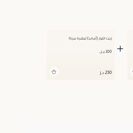
زيت اللوز (أماند) لبشرة مرنة
100 مل
أضف للحقيبة
230 د.إ