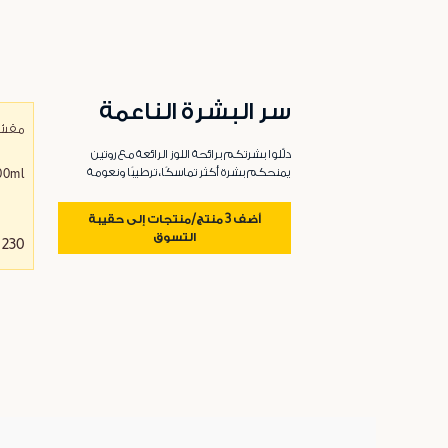
سر البشرة الناعمة
مقشّر
دلّلوا بشرتكم برائحة اللوز الرائعة مع روتين
يمنحكم بشرة أكثر تماسكًا، ترطيبًا ونعومة
00ml
أضف 3 منتج/منتجات إلى حقيبة
التسوق
230 د.إ