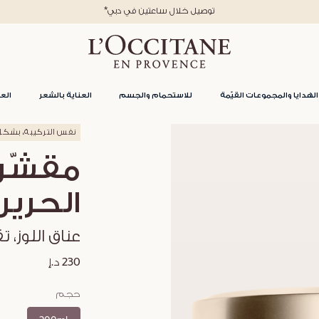
*توصيل خلال ساعتين في دبي
الهدايا والمجموعات القيّمة
للاستحمام والجسم
العناية بالشعر
العن
نفس التركيبة، بشك
مقشّر 
الحرير
عناق اللوز، 
230 د.إ
حجم