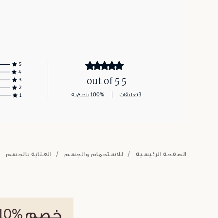
5
4
5 out of 5
3
2
3 تعليقات
100% ينصح به
1
الصفحة الرئيسية
للاستحمام والجسم
العناية بالجسم
خصم
%10