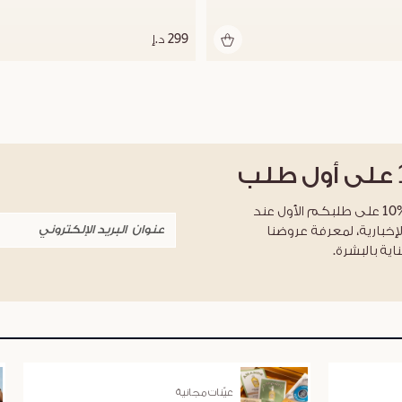
299 د.إ
على أول طلب
احصلوا على خصم %10 على طلبكم الأول عند
لإخبارية، لمعرفة عروضنا
اية بالبشرة.
عيّنات مجانية