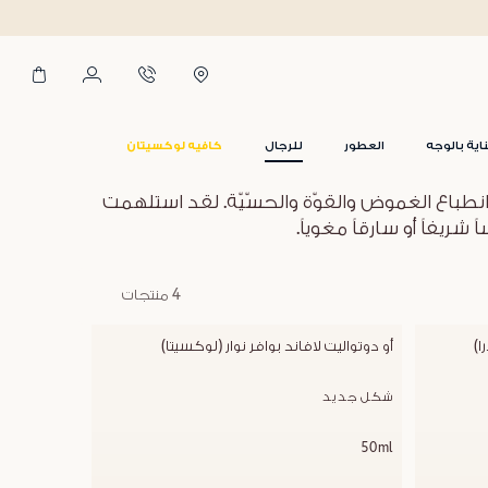
اية بالوجه
العطور
للرجال
كافيه لوكسيتان
طباع الغموض والقوّة والحسّيّة. لقد استلهمت
يفاً أو سارقاً مغوياً.
4 منتجات
ا)
أو دوتواليت لافاند بوافر نوار (لوكسيتا)
شكل جديد
50ml