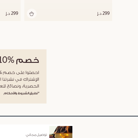
299 د.إ
299 د.إ
خصم
%10
الإشتراك في نشرتنا ا
الحصرية، ونصائح للعن
*تطبق الشروط والأحكام
توصيل مجاني