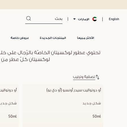
الإمارات
English
الأكثر مبيعاً
المنتجات الجديدة
عروض خاصة
تحتوي عطور لوكسيتان الخاصّة بالرّجال على خل
لوكسيتان كلّ عطر من شخ
تصفية وترتيب
أو دوتواليت سيدر أونسو (أو دي بو)
أو دوتواليت
شكل جديد
شكل جديد
50ml
50ml