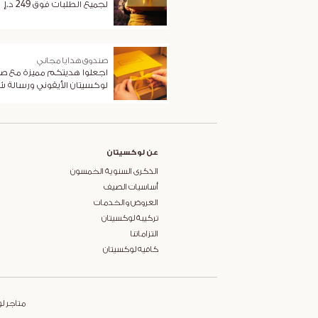
لجميع الطلبات فوق 249 د.إ
صندوق هدايا مجاني
اجعلوا هديتكم مميزة مع ص
لوكسيتان الأيقوني ورسالة 
عن لوكسيتان
الذكرى السنوية الخمسون
أساسيات الصيف
العروض والخدمات
تركيبة لوكسيتان
التزاماتنا
كافيه لوكسيتان
متاجر ل