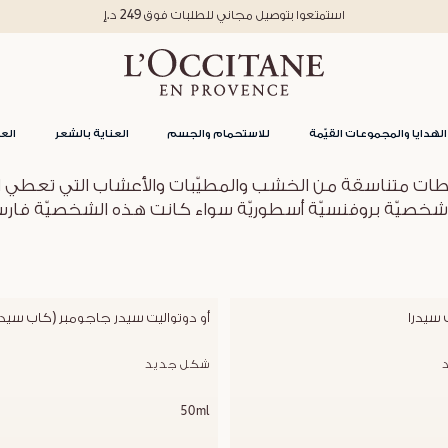
استمتعوا بتوصيل مجاني للطلبات فوق 249 د.إ
الهدايا والمجموعات القيّمة
للاستحمام والجسم
العناية بالشعر
العن
طات متناسقة من الخشب والمطيّبات والأعشاب التي تعطي ان
صيّة بروفنسيّة أسطوريّة سواء كانت هذه الشخصيّة فارساً شر
 سيدرا
أو دوتواليت سيدر جاجومبر (كاب سيدر
شكل جديد
50ml