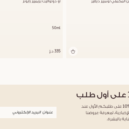
ن المخملي لوميير ديفير
أو دوتواليت بريميير رايونز
50ml
335 د.إ
على أول طلب
احصلوا على خصم %10 على طلبكم الأول عند
لإخبارية، لمعرفة عروضنا
اية بالبشرة.