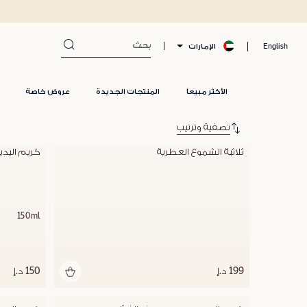
الإمارات
English
الأكثر مبيعاً
المنتجات الجديدة
عروض خاصة
تصفية وترتيب
ثلاثية الشموع العطرية
كريم اليدي
150ml
199 د.إ
150 د.إ