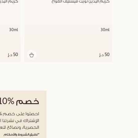
كريم اليدين نويت فيستيف الفوّاح
كريم اليدي
30ml
30ml
50 د.إ
50 د.إ
خصم
%10
الإشتراك في نشرتنا ا
الحصرية، ونصائح للعن
*تطبق الشروط والأحكام