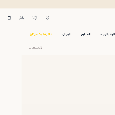
اية بالوجه
العطور
للرجال
كافيه لوكسيتان
5 منتجات