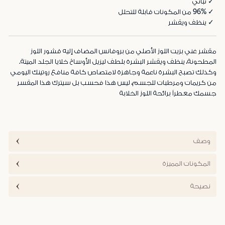
✓ نباتي
✓ 96% من المكونات قابلة للتحلل
✓ ينظف ويقشر
مقشر غني بزيت اللوز الأصلي من بروفانس المضاف إليه قشور اللوز
المطحونة، ينظف ويقشر البشرة بلطف ليزيل الأوساخ خلايا الجلد الميتة.
وكذلك تصبح البشرة ناعمة وجاهزة لامتصاص كافة منافع روتينك اليومي
من كريمات ومرطبات للجسم، ليس هذا فحسب بل سيترك هذا المقسر
جسمك معطراً برائحة اللوز الخلابة
وصف
المكونات المميزة
نصيحة