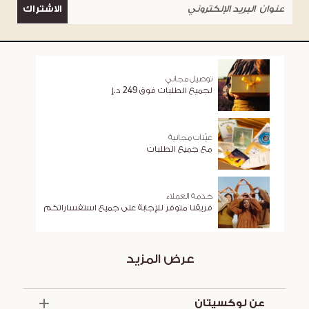
الاشتراك
توصيل مجاني
لجميع الطلبات فوق 249 د.إ
عيّنات مجانية
مع جميع الطلبات
خدمة العملاء
فريقنا متوفر للإجابة على جميع استفساراتكم
عرض المزيد
عن لوكسيتان