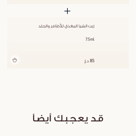
زيت الشيا المغذي للأظافر والجلد
7.5ml
أضف للحقيبة
85 د.إ
قد يعجبك أيضاً