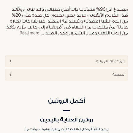
مصنوع من 96% مكوّنات ذات أصل طبيعي وهو نباتي، ويُعد
هذا الكريم الأيقوني فريدًا بحق. تحتوي كل عبوة على 20%
من زبدة الشيا (عضوية ومُستدامة المصدر عبر شراكات تجارة
عادلة مع منتِجات من النساء في أفريقيا)، إلى جانب مزيج مُغذٍ
من زيوت اللفت وعباد الشمس وجوز الهند.
...
Read more
المكونات المميزة
نصيحة
أكمل الروتين
روتين العناية باليدين
روتين الشيا المتكامل لتغذية اليدين وترطيبهما وحمايتهما.