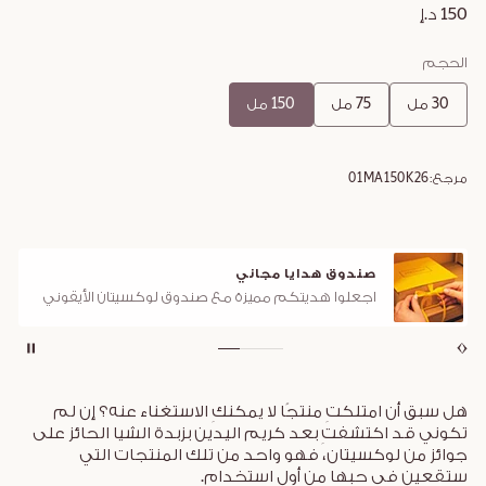
150 د.إ
الحجم
30 مل
75 مل
150 مل
مرجع:
01MA150K26
صندوق هدايا مجاني
اجعلوا هديتكم مميزة مع صندوق لوكسيتان الأيقوني
هل سبق أن امتلكتِ منتجًا لا يمكنكِ الاستغناء عنه؟ إن لم
تكوني قد اكتشفتِ بعد كريم اليدين بزبدة الشيا الحائز على
جوائز من لوكسيتان، فهو واحد من تلك المنتجات التي
ستقعين في حبها من أول استخدام.