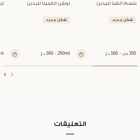
بلسم الشيا لليدين
لوشن الفربينا لليدين
لو
شكل جديد
شكل جديد
150 مل
160 د.إ
250ml
160 د.إ
ml
التعليقات