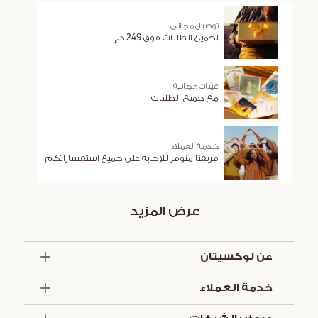
توصيل مجاني
لجميع الطلبات فوق 249 د.إ
عيّنات مجانية
مع جميع الطلبات
خدمة العملاء
فريقنا متوفر للإجابة على جميع استفساراتكم
عرض المزيد
عن لوكسيتان
الذكرى السنوية الخمسون
خدمة العملاء
أساسيات الصيف
تواصل معنا
العروض والخدمات