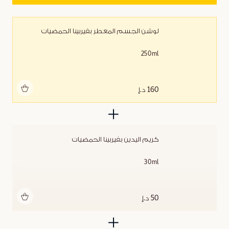
لوشن الجسم المعطر بفيربينا الحمضيات
250ml
أضف للحقيبة
160 د.إ
كريم اليدين بفيربينا الحمضيات
30ml
أضف للحقيبة
50 د.إ