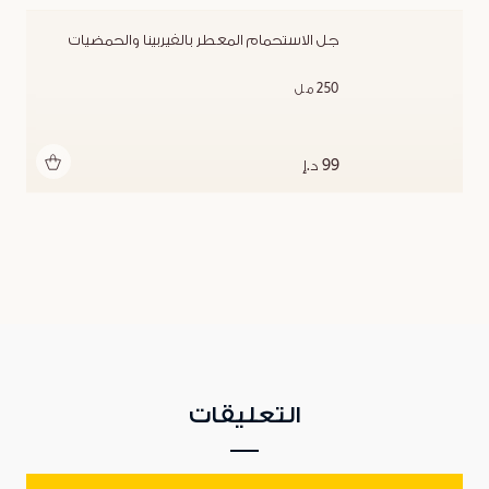
جل الاستحمام المعطر بالفيربينا والحمضيات
250 مل
أضف للحقيبة
99 د.إ
التعليقات