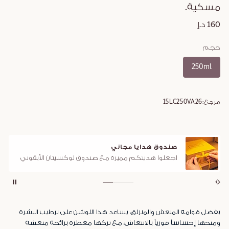
مسكية.
160 د.إ
حجم
250ml
مرجع:
15LC250VA26
صندوق هدايا مجاني
اجعلوا هديتكم مميزة مع صندوق لوكسيتان الأيقوني
بفضل قوامه المنعش والمنزلق، يساعد هذا اللوشن على ترطيب البشرة
ومنحها إحساساً فورياً بالانتعاش، مع تركها معطرة برائحة منعشة