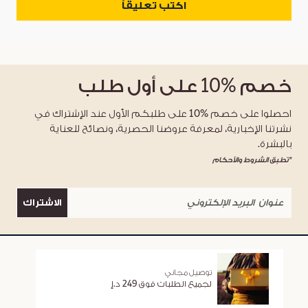
اكتب تعليقاً
خصم
%10
على أول طلب
احصلوا على خصم %10 على طلبكم الأول عند الإشتراك في
نشرتنا الإخبارية، لمعرفة عروضنا الحصرية، ونصائح للعناية
بالبشرة.
*تطبق الشروط والأحكام
الاشتراك
توصيل مجاني
لجميع الطلبات فوق 249 د.إ