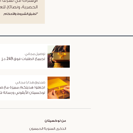
الإشتراك في نشرتنا ا
الحصرية، ونصائح للعن
*تطبق الشروط والأحكام
توصيل مجاني
لجميع الطلبات فوق 249 د.إ
صندوق هدايا مجاني
اجعلوا هديتكم مميزة مع ص
لوكسيتان الأيقوني ورسالة 
عن لوكسيتان
الذكرى السنوية الخمسون