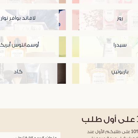
روز
لافاند بوافر نوار
سيدرا
أوسمانتوس أبريك
باربوتين
كاد
على أول طلب
احصلوا على خصم %10 على طلبكم الأول عند