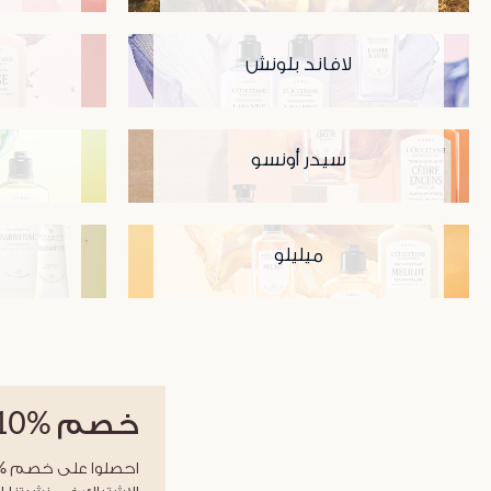
لافاند بلونش
سيدر أونسو
ميليلو
خصم
%10