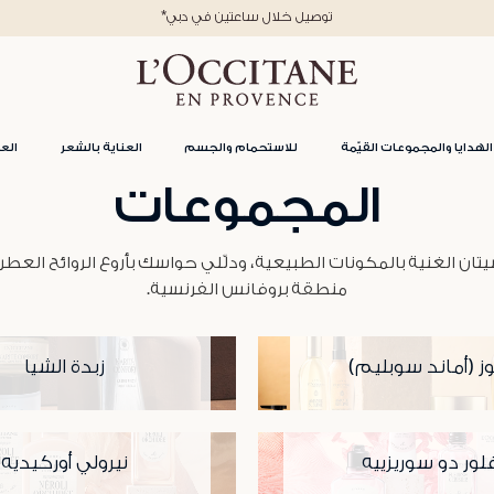
*توصيل خلال ساعتين في دبي
الهدايا والمجموعات القيّمة
للاستحمام والجسم
العناية بالشعر
العن
المجموعات
 الغنية بالمكونات الطبيعية، ودلّلي حواسك بأروع الروائح العطر
منطقة بروفانس الفرنسية.
وز (أماند سوبليم)
زبدة الشيا
لور دو سوريزييه
نيرولي أوركيديه