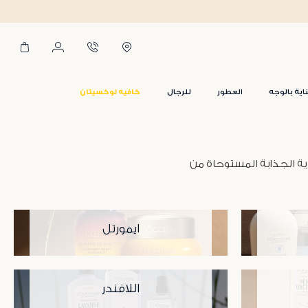
اية بالوجه
العطور
للرجال
كافيه لوكسيتان
ية الجذابة المستوحاة من
ايمورتل
اللافندر