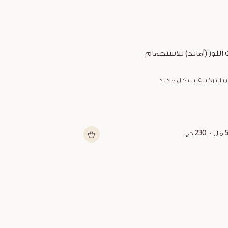
 اللوز (أماند) للاستحمام
زبدة الشيا متعد
 التركيبة، بشكل جديد
شكل جديد
ل
230 د.إ
150 مل
199 د.إ