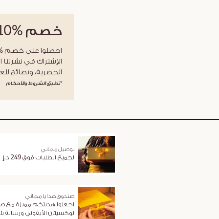
خصم
%10
الإشتراك في نشرتنا ا
الحصرية، ونصائح للعن
*تطبق الشروط والأحكام
توصيل مجاني
لجميع الطلبات فوق 249 د.إ
صندوق هدايا مجاني
اجعلوا هديتكم مميزة مع ص
لوكسيتان الأيقوني ورسالة 