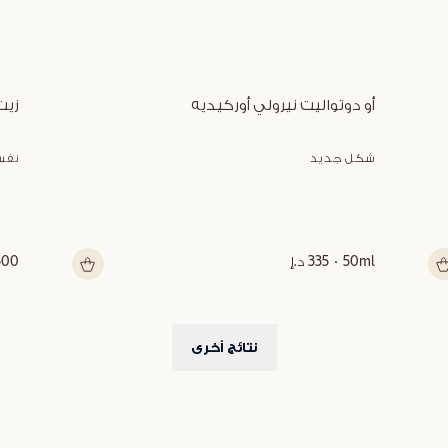
أو دوتواليت نيرولي أوركيديه
زيت
شكل جديد
نفس
50ml
335 د.إ
500 م
نتائج أخرى