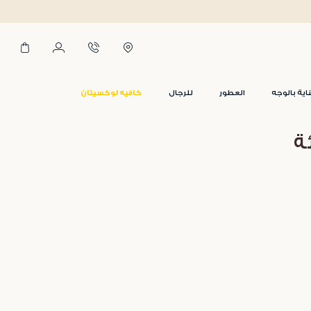
اية بالوجه
العطور
للرجال
كافيه لوكسيتان
ة