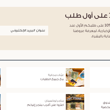
على أول طلب
احصلوا على خصم %10 على طلبكم الأول عند
لإخبارية، لمعرفة عروضنا
اية بالبشرة.
عيّنات مجانية
مع جميع الطلبات
متاجر لوكسيتان
ندوق
اعثروا على أقرب متجر إليكم
شخصية