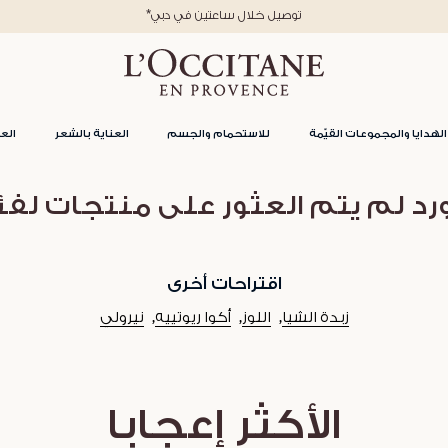
*توصيل خلال ساعتين في دبي
الهدايا والمجموعات القيّمة
للاستحمام والجسم
العناية بالشعر
العن
ورد لم يتم العثور على منتجات لفئ
اقتراحات أخرى
زبدة الشيا
اللوز
أكوا ريوتييه
نيرولي
الأكثر إعجابا