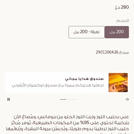
280 د.إ
الحجم
200 مل
تعبئة - 200 مل
مرجع:
29CC200A26
صندوق هدايا مجاني
اجعلوا هديتكم مميزة مع صندوق لوكسيتان الأيقوني
غني بحليب اللوز وزيت اللوز الحلو من بروفانس، ومُصاغ الآن
بتركيبة تحتوي على 95% من المكونات الطبيعية، يُوفر مُركّز
حليب اللوز ترطيبًا يدوم طويلًا، ويُحسّن مرونة البشرة، ويُنعّمها