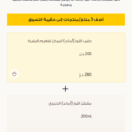
ونعومة
أضف 3 منتج/منتجات إلى حقيبة التسوق
حليب اللوز (أماند) المركز لتنعيم البشرة
200 مل
أضف للحقيبة
280 د.إ
مقشّر اللوز (أماند) الحريري
200ml