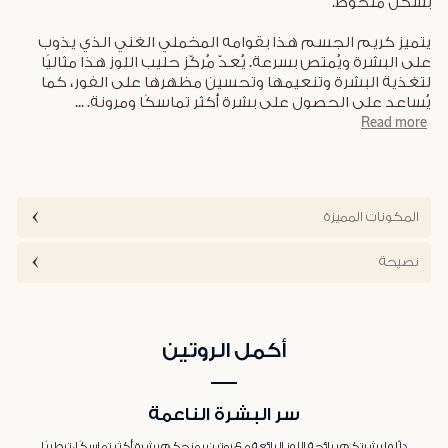
بشكل ملحوظ.
يتميز كريم الجسم هذا بقوامه المخملي الغني الذي يذوب
على البشرة ويُمتص بسرعة. يُعدّ مُركّز حليب اللوز هذا مثاليًا
لتغذية البشرة وتنعيمها وتحسين مظهرها على الفور، كما
يُساعد على الحصول على بشرة أكثر تماسكًا ومرونة.
...
Read more
المكونات المميزة
نصيحة
أكمل الروتين
سر البشرة الناعمة
دلّلوا بشرتكم برائحة اللوز الرائعة مع روتين يمنحكم بشرة أكثر تماسكًا، ترطيبًا