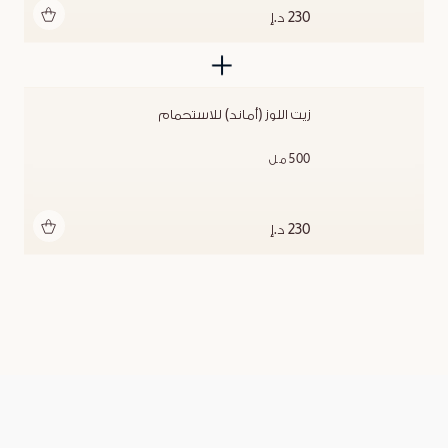
أضف للحقيبة
230 د.إ
زيت اللوز (أماند) للاستحمام
500 مل
أضف للحقيبة
230 د.إ