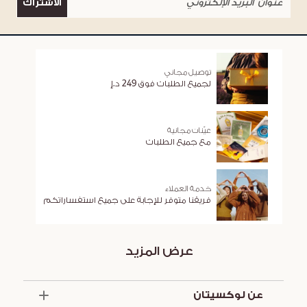
الاشتراك
توصيل مجاني
لجميع الطلبات فوق 249 د.إ
عيّنات مجانية
مع جميع الطلبات
خدمة العملاء
فريقنا متوفر للإجابة على جميع استفساراتكم
عرض المزيد
عن لوكسيتان