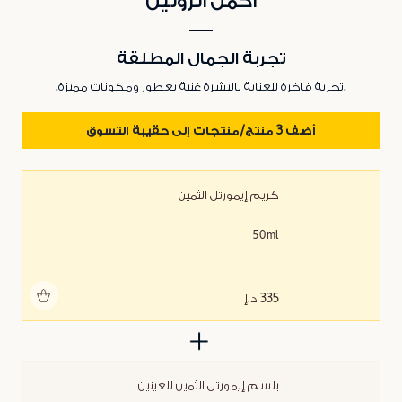
أكمل الروتين
تجربة الجمال المطلقة
.تجربة فاخرة للعناية بالبشرة غنية بعطور ومكونات مميزة.
أضف 3 منتج/منتجات إلى حقيبة التسوق
كريم إيمورتل الثمين
50ml
أضف للحقيبة
335 د.إ
بلسم إيمورتل الثمين للعينين