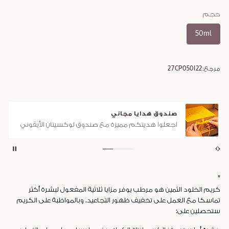
حجم
50ml
مرجع:
27CP050I22
صندوق هدايا مجاني
اجعلوا هديتكم مميزة مع صندوق لوكسيتان الأيقوني
"
كريم الخلود الثمين هو مرطب يوفر مزايا ثلاثية المفعول لبشرة أكثر
تماسكا مع العمل على تخفيف ظهور التجاعيد. وبالمواظبة على الكريم
ستحصلين على: