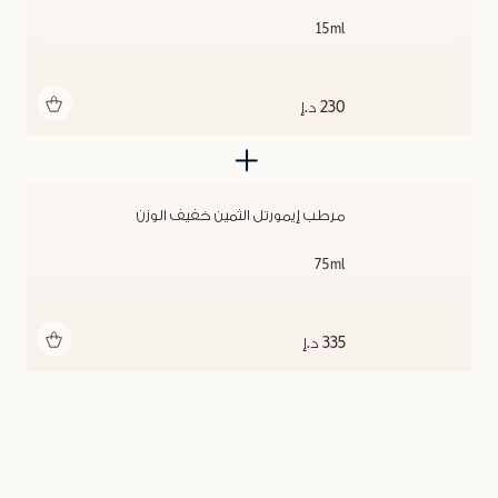
15ml
أضف للحقيبة
230 د.إ
مرطب إيمورتل الثمين خفيف الوزن
75ml
أضف للحقيبة
335 د.إ