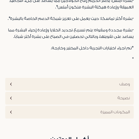
-بشرة أملس: يحفز الكريم إنتاج الكولاجين مما يساعد على ملء التجاعيد
العميقة وإعادة هيكلة البشرة فتكون أملس*.
-بشرة أكثر تماسكا: حيث يعمل على تعزيز شبكة الدعم الخاصة بالبشرة*.
-بشرة مجددة ومقواه: يتم تسريع تجديد الخلايا وإعادة إحياء البشرة مما
يساعد على تقويتها، وبالتالي تحصلين في الصباح على بشرة أكثر شبابًا.
*تم اجراء اختبارات التجربة داخل المختبر وخارجه.
"
وصف
نصيحة
المكونات المميزة