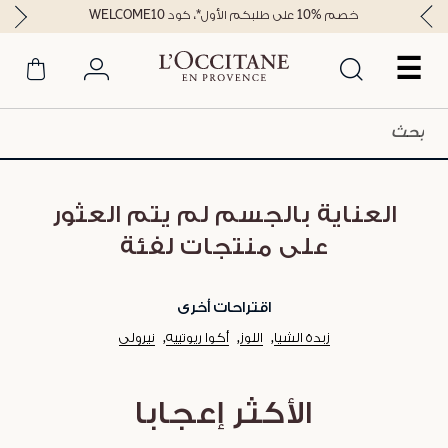
خصم %10 على طلبكم الأول*، كود WELCOME10
☰
العناية بالجسم لم يتم العثور
على منتجات لفئة
اقتراحات أخرى
زبدة الشيا
اللوز
أكوا ريوتييه
نيرولي
الأكثر إعجابا