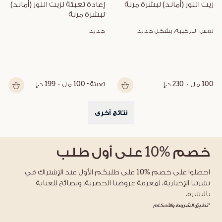
زيت اللوز (أماند) لبشرة مرنة
إعادة تعبئة لزيت اللوز (أماند) 
لبشرة مرنة
نفس التركيبة، بشكل جديد
جديد
100 مل
230 د.إ
تعبئة - 100 مل
199 د.إ
نتائج أخرى
خصم
%10
على أول طلب
احصلوا على خصم %10 على طلبكم الأول عند الإشتراك في
نشرتنا الإخبارية، لمعرفة عروضنا الحصرية، ونصائح للعناية
بالبشرة.
*تطبق الشروط والأحكام