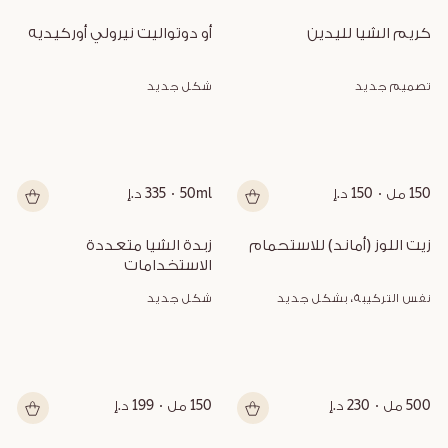
كريم الشيا لليدين
أو دوتواليت نيرولي أوركيديه
تصميم جديد
شكل جديد
150 مل
150 د.إ
50ml
335 د.إ
زيت اللوز (أماند) للاستحمام
زبدة الشيا متعددة 
الاستخدامات
نفس التركيبة، بشكل جديد
شكل جديد
500 مل
230 د.إ
150 مل
199 د.إ